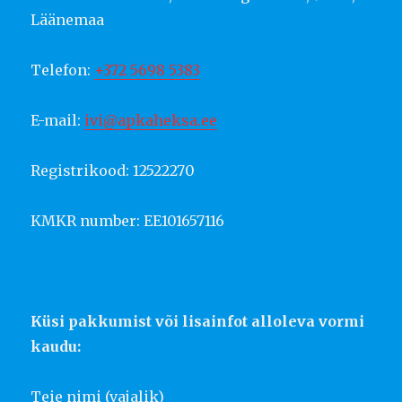
Läänemaa
Telefon:
+372 5698 5383
E-mail:
ivi@apkaheksa.ee
Registrikood: 12522270
KMKR number: EE101657116
Küsi pakkumist või lisainfot alloleva vormi
kaudu:
Teie nimi (vajalik)